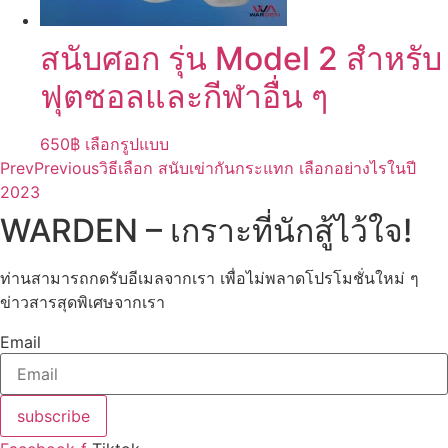
on
the
สนับศอก รุ่น Model 2 สำหรับ
product
page
ฟุตซอลและกีฬาอื่น ๆ
This
650
฿
เลือกรูปแบบ
product
Prev
Previous
วิธีเลือก สนับเข่ากันกระแทก เลือกอย่างไรในปี
has
2023
multiple
WARDEN – เกราะที่นักสู้ไว้ใจ!
variants.
The
ท่านสามารถกดรับอีเมลจากเรา เพื่อไม่พลาดโปรโมชั่นใหม่ ๆ
options
ข่าวสารสุดพิเศษจากเรา
may
be
Email
chosen
on
the
subscribe
product