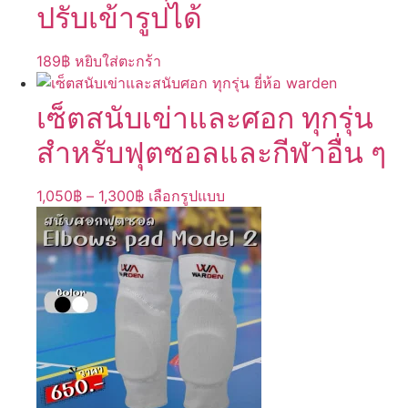
ปรับเข้ารูปได้
189
฿
หยิบใส่ตะกร้า
เซ็ตสนับเข่าและศอก ทุกรุ่น
สำหรับฟุตซอลและกีฬาอื่น ๆ
Price
This
1,050
฿
–
1,300
฿
เลือกรูปแบบ
range:
product
1,050฿
has
through
multiple
1,300฿
variants.
The
options
may
be
chosen