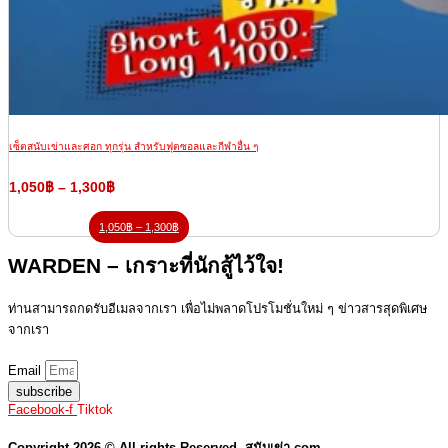
เซ็ตสนับเข่าและศอก ทุกรุ่น สำหรับฟุตซอลและกีฬาอื่น ๆ
Price
1,050
฿
–
1,300
฿
range:
1,050฿
Price
1,050
฿
–
1,300
฿
through
range:
1,050฿
1,300฿
WARDEN – เกราะที่นักสู้ไว้ใจ!
through
1,300฿
ท่านสามารถกดรับอีเมลจากเรา เพื่อไม่พลาดโปรโมชั่นใหม่ ๆ ข่าวสารสุดพิเศษ
จากเรา
Email
subscribe
Facebook-f
Tiktok
Copyright 2026 © All rights Reserved. สนับเข่า.com