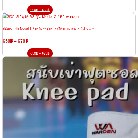
range:
600฿
Price
600
฿
–
650
฿
through
range:
600฿
650฿
through
650฿
สนับเข่า รุ่น Model 2 สำหรับฟุตซอลและกีฬาทุกประเภท มี 2 ขนาด
Price
650
฿
–
670
฿
range:
650฿
Price
650
฿
–
670
฿
through
range:
650฿
670฿
through
670฿