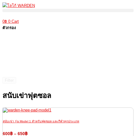
Skip
to
content
0
฿
0
Cart
ตัวกรอง
Filter
สนับเข่าฟุตซอล
สนับเข่า รุ่น Model 1 สำหรับฟุตซอล และกีฬาทุกประเภท
Price
600
฿
–
650
฿