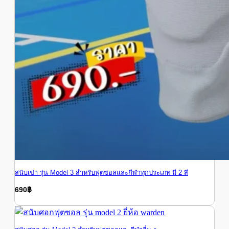
สนับเข่า รุ่น Model 3 สำหรับฟุตซอลและกีฬาทุกประเภท มี 2 สี
690
฿
690
฿