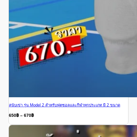
สนับเข่า รุ่น Model 2 สำหรับฟุตซอลและกีฬาทุกประเภท มี 2 ขนาด
Price
650
฿
–
670
฿
range:
Price
650
฿
–
670
฿
range:
650฿
650฿
through
through
670฿