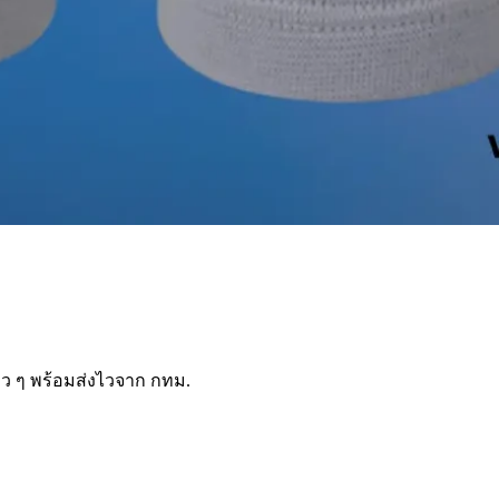
าว ๆ พร้อมส่งไวจาก กทม.