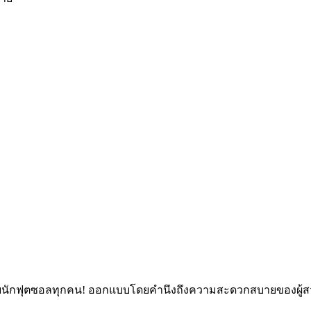
ักฟุตซอลทุกคน! ออกแบบโดยคำนึงถึงความสะดวกสบายของผู้สวมใส